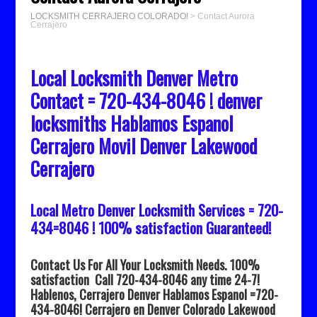
LOCKSMITH CERRAJERO COLORADO!
>
Contact Aurora
Cerrajero
Local Locksmith Denver Metro
Contact = 720-434-8046 ! denver
locksmiths Hablamos Espanol
Cerrajero Movil Denver Lakewood
Cerrajero
Local Metro Denver Locksmith Services = 720-
434=8046 ! 100% satisfaction Guaranteed!
Contact Us For All Your Locksmith Needs. 100%
satisfaction Call 720-434-8046 any time 24-7!
Hablenos, Cerrajero Denver Hablamos Espanol =720-
434-8046! Cerrajero en Denver Colorado Lakewood