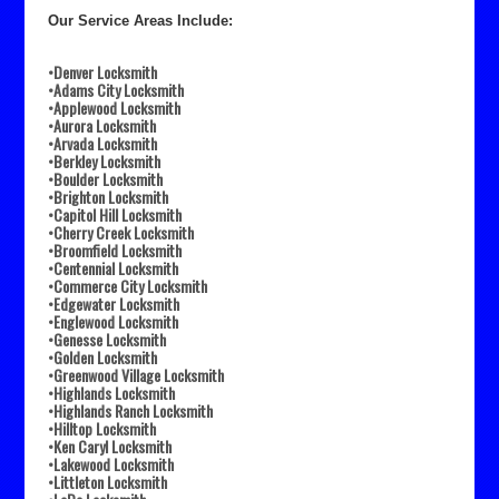
Our Service Areas Include:
•Denver Locksmith
•Adams City Locksmith
•Applewood Locksmith
•Aurora Locksmith
•Arvada Locksmith
•Berkley Locksmith
•Boulder Locksmith
•Brighton Locksmith
•Capitol Hill Locksmith
•Cherry Creek Locksmith
•Broomfield Locksmith
•Centennial Locksmith
•Commerce City Locksmith
•Edgewater Locksmith
•Englewood Locksmith
•Genesse Locksmith
•Golden Locksmith
•Greenwood Village Locksmith
•Highlands Locksmith
•Highlands Ranch Locksmith
•Hilltop Locksmith
•Ken Caryl Locksmith
•Lakewood Locksmith
•Littleton Locksmith